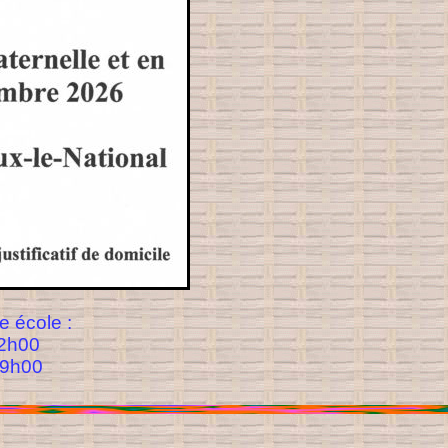
e école :
12h00
19h00