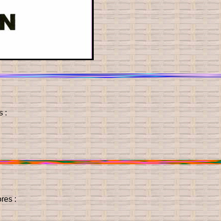
 :
res :