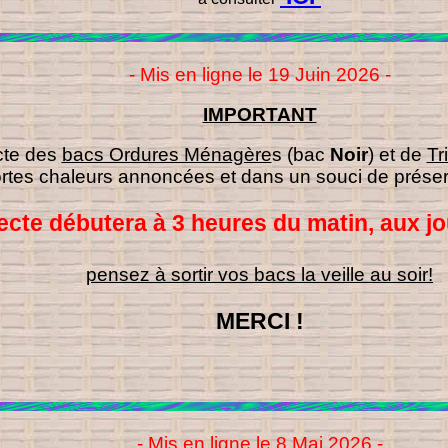
- Mis en ligne le 19 Juin 2026 -
IMPORTANT
ecte des
bacs Ordures Ménagère
s (bac
Noir
) et de
Tri
ortes chaleurs annoncées et dans un souci de préser
lecte débutera à 3 heures du matin, aux jo
pensez à sortir vos bacs la veille au soir!
MERCI !
- Mis en ligne le 8 Mai 2026 -